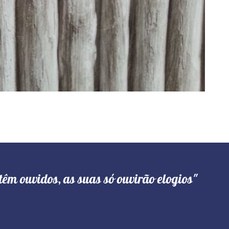
têm ouvidos, as suas só ouvirão elogios"