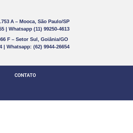
1.753 A –
Mooca, São Paulo/SP
55 |
Whatsapp (
11) 99250-4613
866 F –
Setor Sul, Goiânia/GO
44 | Whatsapp
: (62) 9944-26654
CONTATO