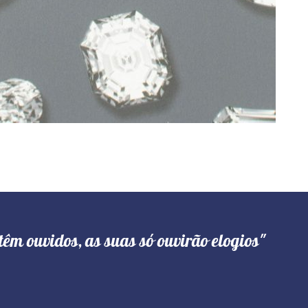
têm ouvidos, as suas só ouvirão elogios"