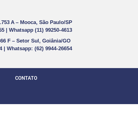
1.753 A –
Mooca, São Paulo/SP
55 |
Whatsapp (
11) 99250-4613
866 F –
Setor Sul, Goiânia/GO
44 | Whatsapp
: (62) 9944-26654
CONTATO