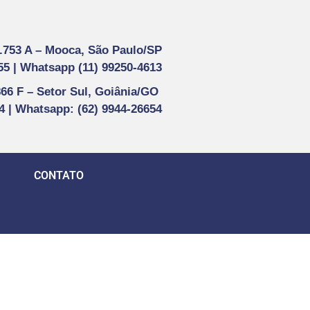
1.753 A –
Mooca, São Paulo/SP
55 |
Whatsapp (
11) 99250-4613
866 F –
Setor Sul, Goiânia/GO
44 | Whatsapp
: (62) 9944-26654
CONTATO