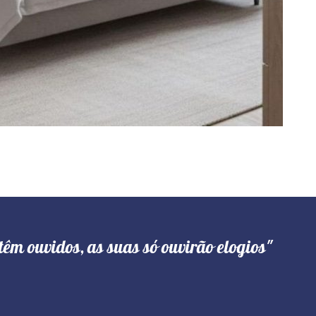
têm ouvidos, as suas só ouvirão elogios"