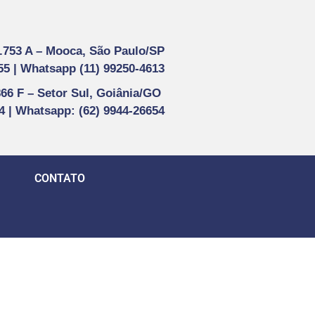
1.753 A –
Mooca, São Paulo/SP
55 |
Whatsapp (
11) 99250-4613
866 F –
Setor Sul, Goiânia/GO
44 | Whatsapp
: (62) 9944-26654
CONTATO