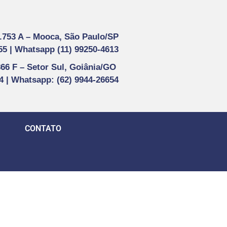
1.753 A –
Mooca, São Paulo/SP
55 |
Whatsapp (
11) 99250-4613
866 F –
Setor Sul, Goiânia/GO
44 | Whatsapp
: (62) 9944-26654
CONTATO