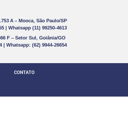
1.753 A –
Mooca, São Paulo/SP
55 |
Whatsapp (
11) 99250-4613
866 F –
Setor Sul, Goiânia/GO
44 | Whatsapp
: (62) 9944-26654
CONTATO