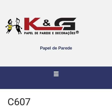
Papel de Parede
C607