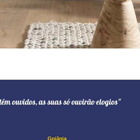
têm ouvidos, as suas só ouvirão elogios"
Goiânia