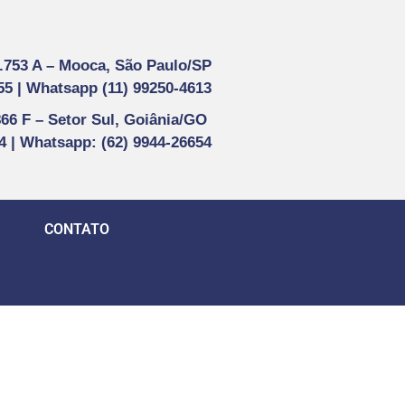
1.753 A –
Mooca, São Paulo/SP
55 |
Whatsapp (
11) 99250-4613
866 F –
Setor Sul, Goiânia/GO
44 | Whatsapp
: (62) 9944-26654
CONTATO