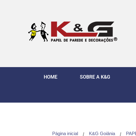
HOME
SOBRE A K&G
Página inicial
K&G Goiânia
PAP
/
/