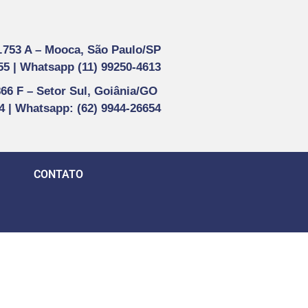
1.753 A –
Mooca, São Paulo/SP
55 |
Whatsapp (
11) 99250-4613
866 F –
Setor Sul, Goiânia/GO
44 | Whatsapp
: (62) 9944-26654
CONTATO