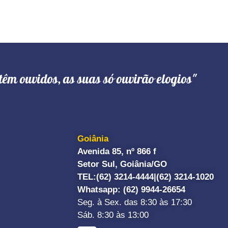
têm ouvidos, as suas só ouvirão elogios"
Goiânia
Avenida 85, nº 866 f
Setor Sul, Goiânia/GO
TEL:
(62) 3214-4444|
(62) 3214-1020
Whatsapp
: (62) 9944-26654
Seg. à Sex. das 8:30 às 17:30
Sáb. 8:30 às 13:00