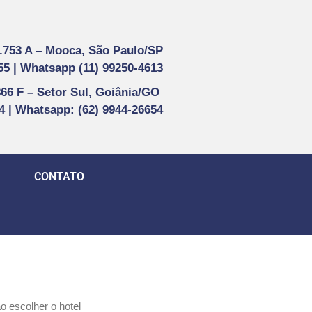
1.753 A –
Mooca, São Paulo/SP
55 |
Whatsapp (
11) 99250-4613
866 F –
Setor Sul, Goiânia/GO
44 | Whatsapp
: (62) 9944-26654
CONTATO
o escolher o hotel