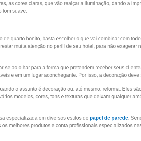
s, as cores claras, que vão realçar a iluminação, dando a im
o tom suave.
o de quarto bonito, basta escolher o que vai combinar com todo
star muita atenção no perfil de seu hotel, para não exagerar n
tar-se ao olhar para a forma que pretendem receber seus client
áveis e em um lugar aconchegante. Por isso, a decoração deve s
ando o assunto é decoração ou, até mesmo, reforma. Eles são 
vários modelos, cores, tons e texturas que deixam qualquer am
a especializada em diversos estilos de
papel de parede
. Sen
es os melhores produtos e conta profissionais especializados n