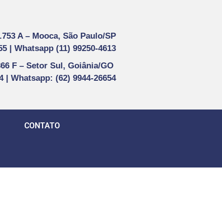
1.753 A –
Mooca, São Paulo/SP
55 |
Whatsapp (
11) 99250-4613
866 F –
Setor Sul, Goiânia/GO
44 | Whatsapp
: (62) 9944-26654
CONTATO