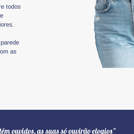
re todos
 e
iores.
 parede
 com as
têm ouvidos, as suas só ouvirão elogios"