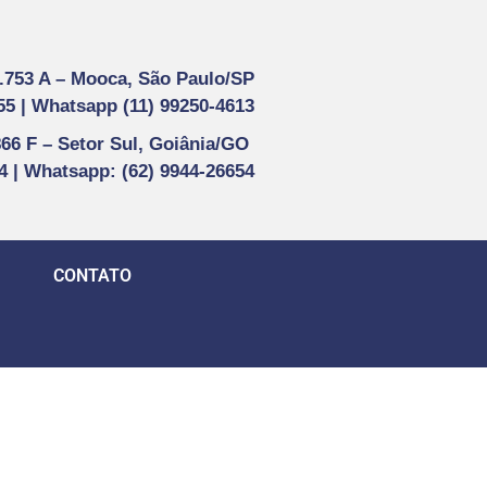
1.753 A –
Mooca, São Paulo/SP
55 |
Whatsapp (
11) 99250-4613
866 F –
Setor Sul, Goiânia/GO
44 | Whatsapp
: (62) 9944-26654
CONTATO