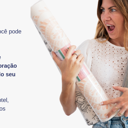
ocê pode
e
oração
do seu
tel,
sos