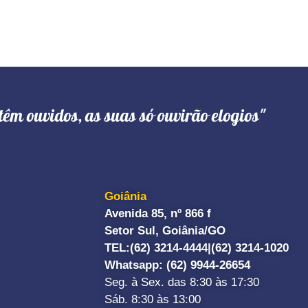
têm ouvidos, as suas só ouvirão elogios"
Goiânia
Avenida 85, nº 866 f
Setor Sul, Goiânia/GO
TEL:
(62) 3214-4444|
(62) 3214-1020
Whatsapp
: (62) 9944-26654
Seg. à Sex. das 8:30 às 17:30
Sáb. 8:30 às 13:00