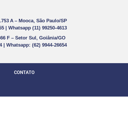
1.753 A –
Mooca, São Paulo/SP
55 |
Whatsapp (
11) 99250-4613
866 F –
Setor Sul, Goiânia/GO
44 | Whatsapp
: (62) 9944-26654
CONTATO