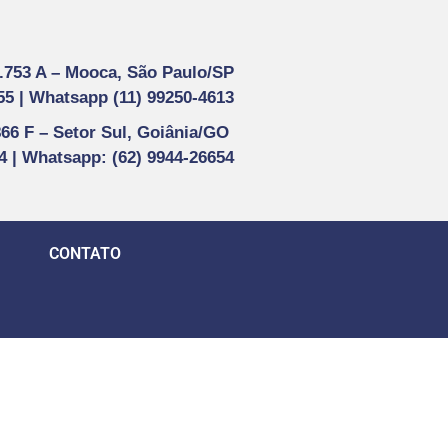
1.753 A –
Mooca, São Paulo/SP
55 |
Whatsapp (
11) 99250-4613
866 F –
Setor Sul, Goiânia/GO
44 | Whatsapp
: (62) 9944-26654
CONTATO