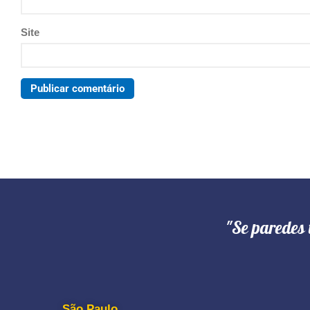
Site
"Se paredes 
São Paulo