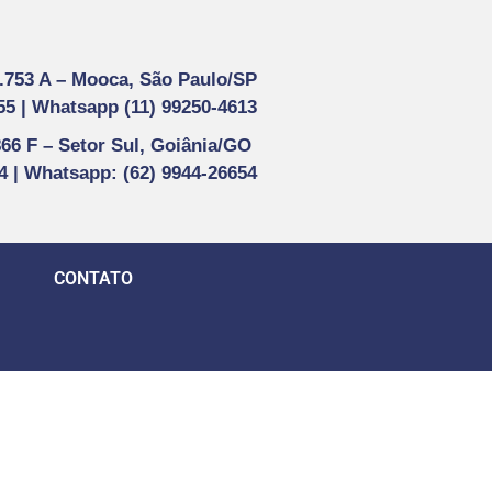
1.753 A –
Mooca, São Paulo/SP
55 |
Whatsapp (
11) 99250-4613
866 F –
Setor Sul, Goiânia/GO
44 | Whatsapp
: (62) 9944-26654
CONTATO