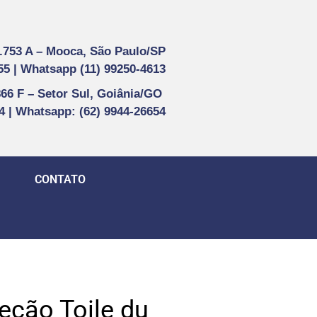
1.753 A –
Mooca, São Paulo/SP
55 |
Whatsapp (
11) 99250-4613
866 F –
Setor Sul, Goiânia/GO
44 | Whatsapp
: (62) 9944-26654
CONTATO
eção Toile du