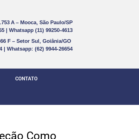
1.753 A –
Mooca, São Paulo/SP
55 |
Whatsapp (
11) 99250-4613
866 F –
Setor Sul, Goiânia/GO
44 | Whatsapp
: (62) 9944-26654
CONTATO
oleção Como