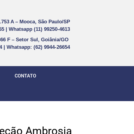
1.753 A –
Mooca, São Paulo/SP
55 |
Whatsapp (
11) 99250-4613
866 F –
Setor Sul, Goiânia/GO
44 | Whatsapp
: (62) 9944-26654
CONTATO
leção Ambrosia