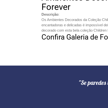
Forever
Descrição
:
Os Ambientes Decorados da Coleção Childr
encantadoras e delicadas é impossível dei
decorado com esta bela coleção Children 
Confira Galeria de F
"Se paredes 