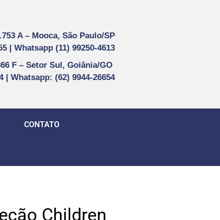
1.753 A –
Mooca, São Paulo/SP
55 |
Whatsapp (
11) 99250-4613
866 F –
Setor Sul, Goiânia/GO
44 | Whatsapp
: (62) 9944-26654
CONTATO
eção Children