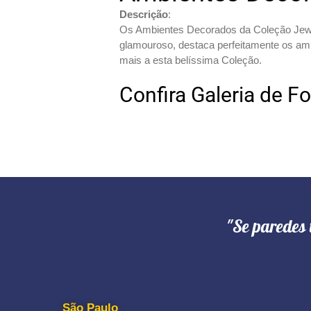
Descrição
:
Os Ambientes Decorados da Coleção Jewel 
glamouroso, destaca perfeitamente os am
mais a esta belíssima Coleção.
Confira Galeria de F
"Se paredes 
São Paulo