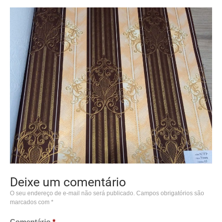
Deixe um comentário
O seu endereço de e-mail não será publicado.
Campos obrigatórios são
marcados com
*
Comentário
*