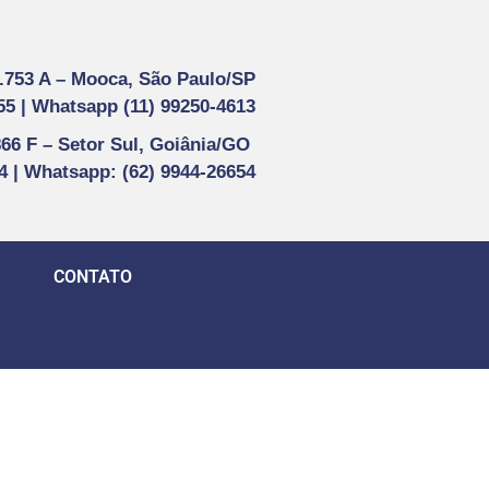
1.753 A –
Mooca, São Paulo/SP
55 |
Whatsapp (
11) 99250-4613
866 F –
Setor Sul, Goiânia/GO
44 | Whatsapp
: (62) 9944-26654
CONTATO