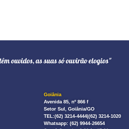
têm ouvidos, as suas só ouvirão elogios"
Goiânia
Avenida 85, nº 866 f
Setor Sul, Goiânia/GO
TEL:
(62) 3214-4444|
(62) 3214-1020
Whatsapp
: (62) 9944-26654