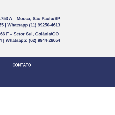
1.753 A –
Mooca, São Paulo/SP
55 |
Whatsapp (
11) 99250-4613
866 F –
Setor Sul, Goiânia/GO
44 | Whatsapp
: (62) 9944-26654
CONTATO