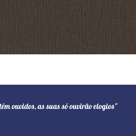
têm ouvidos, as suas só ouvirão elogios"