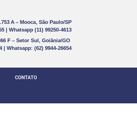
1.753 A –
Mooca, São Paulo/SP
55 |
Whatsapp (
11) 99250-4613
866 F –
Setor Sul, Goiânia/GO
44 | Whatsapp
: (62) 9944-26654
CONTATO