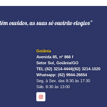
têm ouvidos, as suas só ouvirão elogios"
Goiânia
Avenida 85, nº 866 f
Setor Sul, Goiânia/GO
TEL:
(62) 3214-4444|
(62) 3214-1020
Whatsapp
: (62) 9944-26654
Seg. à Sex. das 8:30 às 17:30
Sáb. 8:30 às 13:00