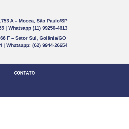
1.753 A –
Mooca, São Paulo/SP
55 |
Whatsapp (
11) 99250-4613
866 F –
Setor Sul, Goiânia/GO
44 | Whatsapp
: (62) 9944-26654
CONTATO