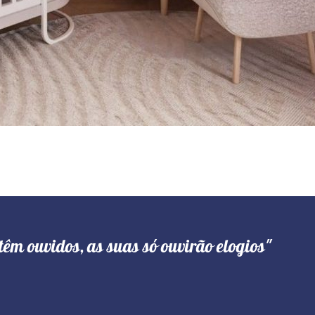
têm ouvidos, as suas só ouvirão elogios"