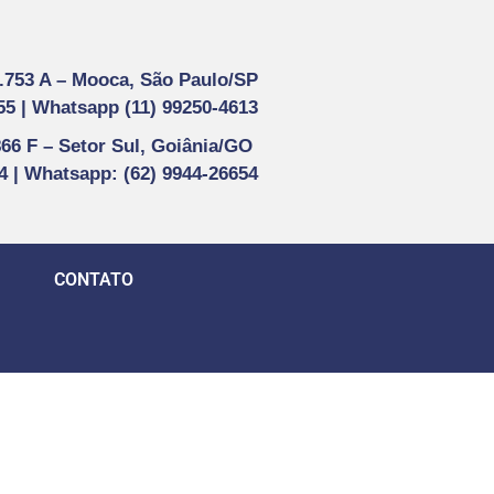
1.753 A –
Mooca, São Paulo/SP
55 |
Whatsapp (
11) 99250-4613
866 F –
Setor Sul, Goiânia/GO
44 | Whatsapp
: (62) 9944-26654
CONTATO