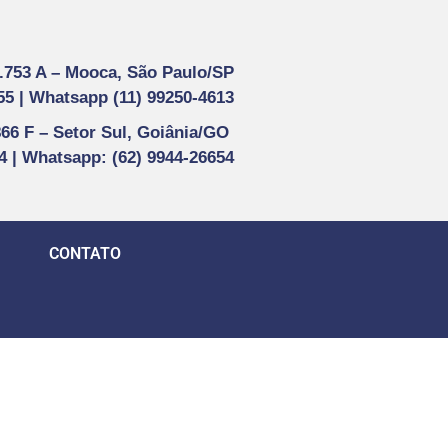
1.753 A –
Mooca, São Paulo/SP
55 |
Whatsapp (
11) 99250-4613
866 F –
Setor Sul, Goiânia/GO
44 | Whatsapp
: (62) 9944-26654
CONTATO