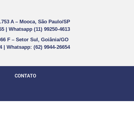
1.753 A –
Mooca, São Paulo/SP
55 |
Whatsapp (
11) 99250-4613
866 F –
Setor Sul, Goiânia/GO
44 | Whatsapp
: (62) 9944-26654
CONTATO