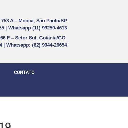
1.753 A –
Mooca, São Paulo/SP
55 |
Whatsapp (
11) 99250-4613
866 F –
Setor Sul, Goiânia/GO
44 | Whatsapp
: (62) 9944-26654
CONTATO
019