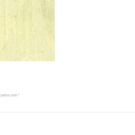
rcados com
*