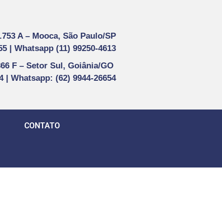
1.753 A –
Mooca, São Paulo/SP
55 |
Whatsapp (
11) 99250-4613
866 F –
Setor Sul, Goiânia/GO
44 | Whatsapp
: (62) 9944-26654
CONTATO