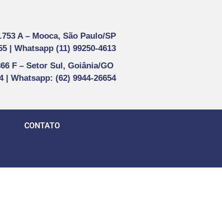
1.753 A –
Mooca, São Paulo/SP
55 |
Whatsapp (
11) 99250-4613
866 F –
Setor Sul, Goiânia/GO
44 | Whatsapp
: (62) 9944-26654
CONTATO