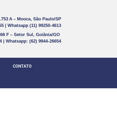
1.753 A –
Mooca, São Paulo/SP
55 |
Whatsapp (
11) 99250-4613
866 F –
Setor Sul, Goiânia/GO
44 | Whatsapp
: (62) 9944-26654
CONTATO