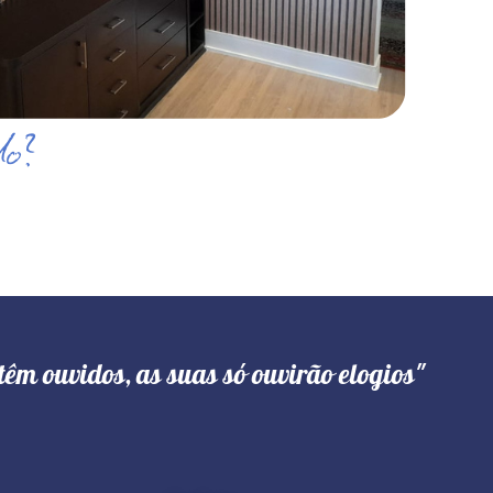
têm ouvidos, as suas só ouvirão elogios"