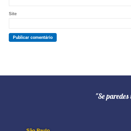
Site
"Se paredes 
São Paulo