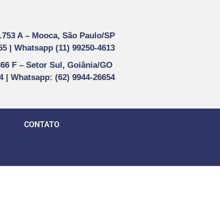
1.753 A –
Mooca, São Paulo/SP
55 |
Whatsapp (
11) 99250-4613
866 F –
Setor Sul, Goiânia/GO
44 | Whatsapp
: (62) 9944-26654
CONTATO