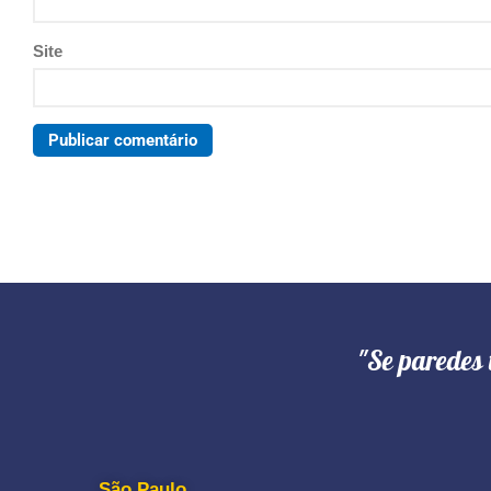
Site
"Se paredes 
São Paulo