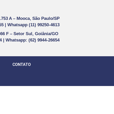
1.753 A –
Mooca, São Paulo/SP
55 |
Whatsapp (
11) 99250-4613
866 F –
Setor Sul, Goiânia/GO
44 | Whatsapp
: (62) 9944-26654
CONTATO